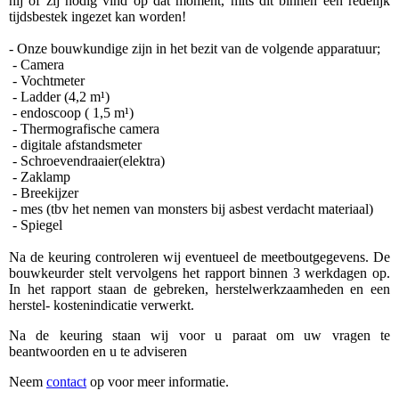
hij of zij nodig vind op dat moment, mits dit binnen een redelijk
tijdsbestek ingezet kan worden!
- Onze bouwkundige zijn in het bezit van de volgende apparatuur;
- Camera
- Vochtmeter
- Ladder (4,2 m¹)
- endoscoop ( 1,5 m¹)
- Thermografische camera
- digitale afstandsmeter
- Schroevendraaier(elektra)
- Zaklamp
- Breekijzer
- mes (tbv het nemen van monsters bij asbest verdacht materiaal)
- Spiegel
Na de keuring controleren wij eventueel de meetboutgegevens. De
bouwkeurder stelt vervolgens het rapport binnen 3 werkdagen op.
In het rapport staan de gebreken, herstelwerkzaamheden en een
herstel- kostenindicatie verwerkt.
Na de keuring staan wij voor u paraat om uw vragen te
beantwoorden en u te adviseren
Neem
contact
op voor meer informatie.